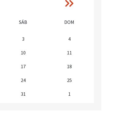
Siguiente
››
SÁB
DOM
3
4
10
11
17
18
24
25
31
1